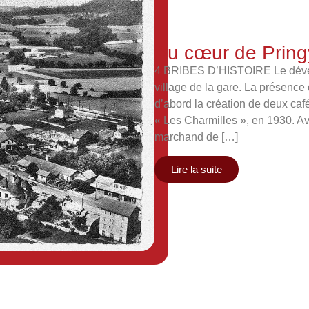
Au cœur de Pring
4 BRIBES D’HISTOIRE Le dével
village de la gare. La présence 
d’abord la création de deux caf
« Les Charmilles », en 1930. Av
marchand de […]
Lire la suite