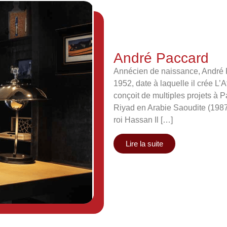
André Paccard
Annécien de naissance, André P
1952, date à laquelle il crée L’
conçoit de multiples projets à 
Riyad en Arabie Saoudite (1987).
roi Hassan Il […]
Lire la suite