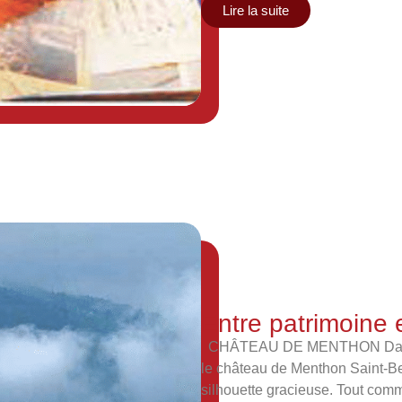
Lire la suite
Entre patrimoine 
CHÂTEAU DE MENTHON Dans un
le château de Menthon Saint-B
silhouette gracieuse. Tout comm